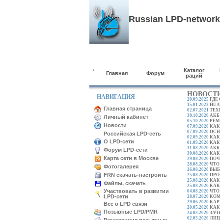
Russian LPD-network
Каталог
*
Главная
Форум
раций
НОВОСТ
НАВИГАЦИЯ
20.09.2025
ГДЕ
15.01.2022
HUA
Главная страница
02.07.2021
ТЕХ
30.10.2020
АКБ
Личный кабинет
05.10.2020
РЕМ
Новости
07.09.2020
КАК
07.09.2020
ОСН
Российская LPD-сеть
02.09.2020
КАК
О LPD-сети
01.09.2020
КАК
31.08.2020
АКК
Форум LPD-сети
30.08.2020
КАК
Карта сети в Москве
29.08.2020
ПОЧ
28.08.2020
ЧТО
Фотогалерея
26.08.2020
ВЫБ
FRN скачать-настроить
25.08.2020
ПРО
25.08.2020
КАК
Файлы, скачать
25.08.2020
КАК
Участвовать в развитии
04.08.2020
ЧТО
LPD-сети
28.07.2020
КОМ
29.06.2020
КАР
Всё о LPD связи
20.05.2020
КАК
Позывные LPD/PMR
24.03.2020
ЗАЧ
02.03.2020
ЛИЦ