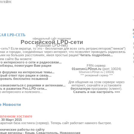
Л ГЕЙТС
АЯ LPD-СЕТЬ
официальный сайт поддержки
Российской LPD-сети
(Russian LPD-net)
-сеть? Если вкратце, то это - бесплатная для всех сеть ретрансляторов("линков")
нах и городах, соединённых через интернет, что позволяет проводить радиосвязь
ьми на больших расстояниях, имея простые рации!
Читать подробнее...
шем сайте Вы можете:
о интересного о сети и радиосвязи...
 обзоры, помогущие Вам рации
FRN сервер:
01server.LPDnet.ru
(port: 10024)
 форумах на интересные темы...
02server.LPDnet.ru (:10024)
рый ответ про рации и связь...
^^^ резервный сервер ^^^
ировать бесплатно позывной
Для общения на этом сервере через
 ознакомиться с рациями и антеннами...
интернет, скачайте и установите
ь в развитии Рос.LPD-сети...
бесплатную
программу (клиент).
 интересного и полезного...
Скачать и как настроить >>>
е Новости
овленном хостинге
 30 Март 2015
ратная база хостинга (сервер). Теперь сайт работает намного быстрее.
хнические работы по сайту
вые регионы - Крым, Севастополь, Новороссия