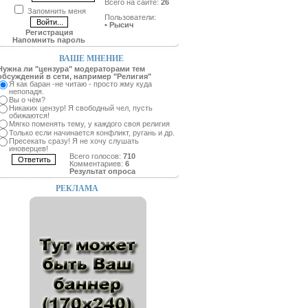
Всего на сайте:
26
Запомнить меня
Пользователи:
•
Рысич
Регистрация
Напомнить пароль
ВАШЕ МНЕНИЕ
Нужна ли "цензура" модераторами тем
обсуждений в сети, например "Религия"
Я как баран -не читаю - просто жму куда
непопадя.
Вы о чём?
Никаких цензур! Я свободный чел, пусть
обижаются!
Мягко поменять тему, у каждого своя религия
Только если начинается конфликт, ругань и др.
Пресекать сразу! Я не хочу слушать
иноверцев!
Всего голосов:
710
Комментариев:
6
Результат опроса
РЕКЛАМА