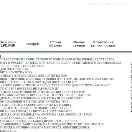
Пятница, 7 августа, 2026
Позывной
Статьи
Файлы
Объявления
Галерея
LPD/PMR
обзоры
скачать
куплю-продам
И:
 ОСТАНОВИТЬСЯ В СОЧИ: ЛУЧШИЕ РАЙОНЫ И ВАРИАНТЫ ЖИЛЬЯ ДЛЯ ТУРИСТОВ
WEI P50 POCKET – ИНТЕРЕСНАЯ «РАСКЛАДУШКА» ОТ КИТАЙСКОГО ПРОИЗВОДИТЕЛЯ
НОЛОГИЯ NFC В СМАРТФОНАХ
 ДЛЯ НОУТБУКОВ HP
ОНТА НОУТБУКА SONY
 ВЫБРАТЬ ЛУЧШИЙ ЭКРАН ДЛЯ НОУТБУКА MSI?
ОВНЫЕ ПРИЧИНЫ ПОЛОМКИ ЗАРЯДНОГО УСТРОЙСТВА ДЛЯ НОУТБУКА COMPAQ
ОЙ ТИП НАКОПИТЕЛЯ ВЫБРАТЬ ДЛЯ НОУТБУКА DELL?
 КУПИТЬ СОВМЕСТИМОЕ ЗАРЯДНОЕ УСТРОЙСТВО ДЛЯ НОУТБУКА SAMSUNG?
УМУЛЯТОР НОУТБУКА НЕ ЗАРЯЖАЕТСЯ?
 ВЫБРАТЬ ОПЕРАТИВНУЮ ПАМЯТЬ ДЛЯ НОУТБУКА LENOVO?
ЕМУ АККУМУЛЯТОР НОУТБУКА ACER ASPIRE НЕ ЗАРЯЖАЕТСЯ?
 ДЕЛАТЬ, ЕСЛИ КЛАВИАТУРА НОУТБУКА HP НЕ РАБОТАЕТ?
ОР ИДЕАЛЬНОЙ МАТРИЦЫ ДЛЯ НОУТБУКА ASUS
СТЫЕ СПОСОБЫ УСКОРЕНИЯ НОУТБУКА TOSHIBA
 ПОВЫСИТЬ ПРОИЗВОДИТЕЛЬНОСТЬ НОУТБУКА HP?
ОЙ ТИП МАТРИЦЫ ДЛЯ НОУТБУКА SONY ВЫБРАТЬ?
 ДЕЛАТЬ, ЕСЛИ КЛАВИАТУРА НОУТБУКА ACER ВЫШЛА ИЗ СТРОЯ?
ПЛЕКТУЮЩИЕ ДЛЯ НОУТБУКОВ
ТРИДЖ HP CE278A: ДЛЯ КАКИХ ПРИНТЕРОВ ПОДХОДИТ?
 ПРАВИЛЬНО ВСТАВИТЬ НОВЫЙ КАРТРИДЖ В ПРИНТЕР HP LASERJET 2130?
ЕМ НУЖЕН АВТОИНФОРМАТОР В АВТОБУСЕ: ОПЫТ ВНЕДРЕНИЯ
ЕНЗИЯ МЧС