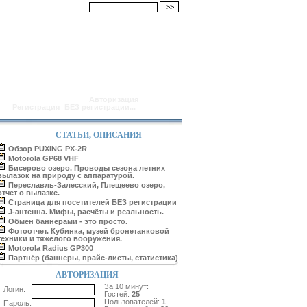
Поиск:
Здравствуйте, Гость (
Авторизация
|
Регистрация
)
БЕЗ регистрации...
СТАТЬИ, ОПИСАНИЯ
Обзор PUXING PX-2R
Motorola GP68 VHF
Бисерово озеро. Проводы сезона летних
вылазок на природу с аппаратурой.
Переславль-Залесский, Плещеево озеро,
отчет о вылазке.
Страница для посетителей БЕЗ регистрации
J-антенна. Мифы, расчёты и реальность.
Обмен баннерами - это просто.
Фотоотчет. Кубинка, музей бронетанковой
техники и тяжелого вооружения.
Motorola Radius GP300
Партнёр (баннеры, прайс-листы, статистика)
АВТОРИЗАЦИЯ
За 10 минут:
Логин:
Гостей:
25
Пользователей:
1
Пароль: