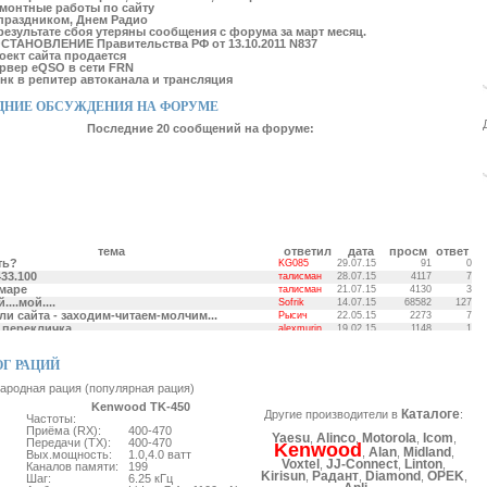
монтные работы по сайту
праздником, Днем Радио
результате сбоя утеряны сообщения с форума за март месяц.
СТАНОВЛЕНИЕ Правительства РФ от 13.10.2011 N837
оект сайта продается
рвер eQSO в сети FRN
нк в репитер автоканала и трансляция
НИЕ ОБСУЖДЕНИЯ НА ФОРУМЕ
Последние 20 сообщений на форуме:
тема
ответил
дата
просм
ответ
ть?
KG085
29.07.15
91
0
33.100
талисман
28.07.15
4117
7
маре
талисман
21.07.15
4130
3
...мой....
Sofrik
14.07.15
68582
127
ли сайта - заходим-читаем-молчим...
Рысич
22.05.15
2273
7
 перекличка
alexmurin
19.02.15
1148
1
и на машины
alexmurin
17.02.15
7845
9
PX-2R
ЖЕНЬКА
14.02.15
8295
10
 ссылочка на самоделные антенны.
ЖЕНЬКА
14.02.15
5209
2
Г РАЦИЙ
ент
Leonardo1
01.02.15
2028
2
ародная рация (популярная рация)
k 3
salex
30.01.15
7826
5
вер
salex
30.01.15
110482
98
Kenwood TK-450
Каталоге
Другие производители в
:
 линк, Царицыно
MK1272
24.06.14
4212
9
Частоты:
 Пензе!
Kazimierz
13.06.14
1763
0
Приёма (RX):
400-470
Yaesu
Alinco
Motorola
Icom
,
,
,
,
 Пензе!
Kazimierz
13.06.14
1971
0
Передачи (TX):
400-470
Kenwood
Alan
Midland
,
,
,
367 СЗАО Тушино
Вых.мощность:
1.0,4.0 ватт
tyaplya
05.04.14
13579
21
Voxtel
JJ-Connect
Linton
,
,
,
Каналов памяти:
199
ция!!!
salex
23.03.14
2706
4
Kirisun
Радант
Diamond
OPEK
,
,
,
,
Шаг:
6.25 кГц
у кого мануал для GS-7700USB
vsi
21.03.14
2620
0