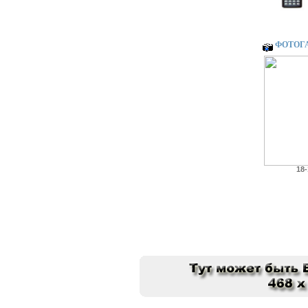
Заземлен
И вновь 
ФОТОГ
18-
Главная
::
Форум
::
Партнёр
::
Каталог
: