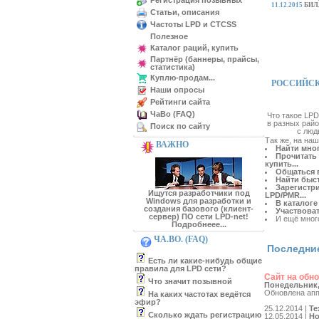
Регистрация позывных
11.12.2015
БИЛ
Статьи, описания
Частоты LPD и CTCSS
Полезное
Каталог раций, купить
Партнёр (баннеры, прайсы,
статистика)
Куплю-продам...
РОССИЙСК
Наши опросы
Рейтинги сайта
ЧаВо (FAQ)
Что такое LPD
в разных райо
Поиск по сайту
с люд
Так же, на на
ВАЖНО
Найти мног
Прочитать
купить...
Общаться в
Найти быст
Зарегистр
Ищутся разработчики под
LPD/PMR...
Windows для разработки и
В каталоге
создания базового (клиент-
Участвоват
сервер) ПО сети LPD-net!
И ещё много
Подробнеее...
ЧА.ВО. (FAQ)
Последни
Есть ли какие-нибудь общие
правила для LPD сети?
Сайт на обн
Что значит позывной
Понедельник,
Обновлена аппа
На каких частотах ведётся
эфир?
25.12.2014 |
Те
Сколько ждать регистрацию
12.05.2014 |
Но