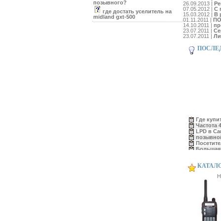
позывного?
26.09.2013 |
Ре
07.05.2012 |
С 
где достать уселитель на
15.03.2012 |
В 
midland gxt-500
01.11.2011 |
ПО
14.10.2011 |
пр
23.07.2011 |
Се
23.07.2011 |
Ли
ПОСЛЕД
Где купи
Частота 4
LPD в Са
позывной.
Посетите
Большая
Наклейк
PUXING 
Ещё одна
КАТАЛО
FRN-кли
Н
TeamSpea
FRN сер
MK726-L,
Каналы в
Каналы в
Линк МК
Регистра
Есть ли 