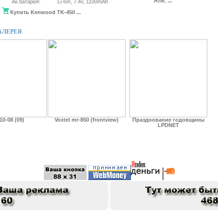
Anli
...
,
Ак.батарея:
Li-Ion, 7.4v, 1100mAh
ие мачты антены
skaner75
06.03.14
5043
6
о глюках с регистрацией.
salex
27.02.14
7303
10
Купить Kenwood TK-450 ...
АЛЕРЕЯ
10-08 (09)
Voxtel mr-850 (frontview)
Празднование годовщины
LPDNET
:
Позывной
::
Статьи
::
Галерея
::
Файлы
::
Объявления
::
Рейтинги
::
FAQ
::
Пои