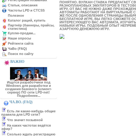
Регистрация позывных
ПОНЯТНО. ВУЛКАН СТАВКА ПРЕДЛАГАЕТ 
Статьи, описания
РАЗНОПЛАНОВЫХ ЭМУЛЯТОРОВ В ТЕСТОВ
ИГРУ, ОТ ВАС НЕ НУЖНО ДАЖЕ ПРОХОЖДЕ
Частоты LPD и CTCSS
АВТОМАТЫ РАБОТАЮТ НА ВИРТУАЛЬНЫЕ С
Полезное
ЖЕ ПОСЛЕ ОБНОВЛЕНИЯ СТРАНИЦЫ ВЫБРА
БЕСПЛАТНОЙ ИГРЕ, ВЫ ЛЕГКО СМОЖЕТЕ 
Каталог раций, купить
ИНТЕРЕСУЮЩЕГО ВАС АВТОМАТА, ИЗУЧИТЬ
Партнёр (баннеры, прайсы,
НАВЫКИ ИГРЫ. ПОДОБНЫЙ ОПЫТ НЕПРЕМЕ
статистика)
АЗАРТНУЮ ДЕНЕЖНУЮ ИГРУ.
Куплю-продам...
Наши опросы
Рейтинги сайта
ЧаВо (FAQ)
Поиск по сайту
ВАЖНО
Ищутся разработчики под
Windows для разработки и
создания базового (клиент-
сервер) ПО сети LPD-net!
Подробнеее...
ЧА.ВО. (FAQ)
Есть ли какие-нибудь общие
правила для LPD сети?
Что значит позывной
На каких частотах ведётся
эфир?
Сколько ждать регистрацию