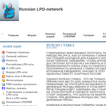
Russian LPD-network
Каталог
Позывной
Ст
*
Главная
Форум
Галерея
раций
LPD/PMR
об
ВУЛКАН СТАВКА
НАВИГАЦИЯ
03.07.2016
Главная страница
СОВЕРШЕННО НЕВОЗМОЖНО ПОЛУЧИТЬ ТАК
НИБУДЬ РЕСУРСА, КАК ОТ ВУЛКАНА СТАВК
Личный кабинет
НАСТОЯЩЕЙ НАХОДКОЙ ДЛЯ КАЖДОГО НОВ
Новости
КАЧЕСТВЕННОЕ ЗАВЕДЕНИЕ, ЧТОБЫ
ИГРОВ
ДОСТАТОЧНО ХОТЯ БЫ РАЗ ЗАГЛЯНУТЬ В 
Российская LPD-сеть
ВЕЛИКОЛЕПНОГО КЛУБА И ВЫ ОСТАНЕТЕСЬ
О LPD-сети
ПОПУЛЯРНОСТЬ ВУЛКАНА СТАВКИ СЕГОДН
ИГРОМАНОВ ЕЖЕДНЕВНО ЗАХОДИТ В ЭТОТ
Форум LPD-сети
УДОВОЛЬСТВИЯ ОТ АЗАРТНЫХ СЕССИЙ.
Карта сети в Москве
ОДНАКО ВУЛКАН СТАВКА - ЭТО НЕ ТОЛЬКО
Фотогалерея
ПРЕКРАСНОЕ МЕСТО ДЛЯ ЗАРАБОТКА БОЛЬ
FRN скачать-настроить
ПРАВИЛАМИ, НЕ УПУСКАЙТЕ ВОЗМОЖНОСТ
ДЕНЕЖНЫЕ РАУНДЫ ИМЕННО В ЭТОМ ВИРТ
Файлы, скачать
РЕГИСТРАЦИИ БУДЕТ ЗАВЕРШЕН, ВЫ СТАН
Участвовать в развитии
НА ЭТОМ ПОРТАЛЕ И СМОЖЕТЕ ЗАПУСКАТЬ
LPD-сети
СТОИТ ЗАБЫВАТЬ, ЧТО ШАНСЫ НА ВЫИГР
СТАВОК. ПРИ ДЕНЕЖНЫХ РАУНДАХ ВАС Т
Всё о LPD связи
ДЕНЕЖНЫЕ ПРИЗЫ.
Позывные LPD/PMR
НОВИЧКИ И НЕОПЫТНЫЕ ГЕЙМЕРЫ ЧАЩЕ 